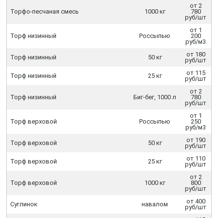
от 2
Торфо-песчаная смесь
1000 кг
780
руб/шт
от 1
Торф низинный
Россыпью
200
руб/м3
от 180
Торф низинный
50 кг
руб/шт
от 115
Торф низинный
25 кг
руб/шт
от 2
Торф низинный
Биг-бег, 1000 л
780
руб/шт
от 1
Торф верховой
Россыпью
250
руб/м3
от 190
Торф верховой
50 кг
руб/шт
от 110
Торф верховой
25 кг
руб/шт
от 2
Торф верховой
1000 кг
800
руб/шт
от 400
Суглинок
навалом
руб/шт