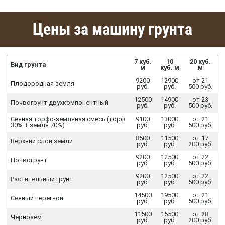
Цены за машину грунта
7 куб.
10
20 куб.
Вид грунта
м
куб. м
м
9200
12900
от 21
Плодородная земля
руб.
руб.
500 руб.
12500
14900
от 23
Почвогрунт двухкомпонентный
руб.
руб.
500 руб.
Сеяная торфо-земляная смесь (торф
9100
13000
от 21
30% + земля 70%)
руб.
руб.
500 руб.
8500
11500
от 17
Верхний слой земли
руб.
руб.
200 руб.
9200
12500
от 22
Почвогрунт
руб.
руб.
500 руб.
9200
12500
от 22
Растительный грунт
руб.
руб.
500 руб.
14500
19500
от 21
Сеяный перегной
руб.
руб.
500 руб.
11500
15500
от 28
Чернозем
руб.
руб.
200 руб.