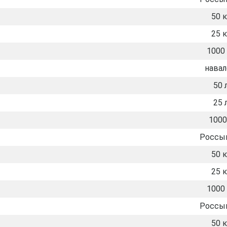
50 к
25 к
1000 
нава
50 
25 
1000
Россы
50 к
25 к
1000 
Россы
50 к