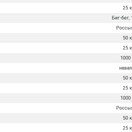
25 к
Биг-бег, 
Россы
50 к
25 к
1000 
нава
50 к
25 к
1000 
Россы
50 к
25 к