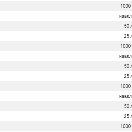
1000 
нава
50 
25 
1000 
нава
50 
25 
1000 
нава
50 
25 
1000 