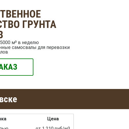
СТВЕННОЕ
ТВО ГРУНТА
В
5000 м³ в неделю
нные самосвалы для перевозки
алов
АКАЗ
вске
вка
Цена
пью
от 1 210 руб/м3