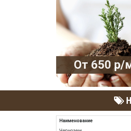
От 650 р/
Н
Наименование
Чернозем