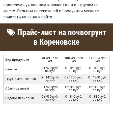
привезем нужное вам количество и выгрузим на
месте. Отзывы покупателей о продукции можете
почитать на нашем сайте.
Прайс-лист на почвогрунт
в Кореновске
20 м3 - 100
100 м3 - 300
свыше 300
Вид продукции
м3
м3
м3
От 920 руб.
От 840 руб.
От 820 руб.
Сеяный
за куб
за куб
за куб
От 1420 руб.
От 1350 руб.
От 1300 руб.
Двухкомпонентный
за куб
за куб
за куб
От 920 руб.
От 850 руб.
От 830 руб.
Обыкновенный
за куб
за куб
за куб
От 930 руб.
От 840 руб.
От 830 руб.
Садово-парковый
за куб
за куб
за куб