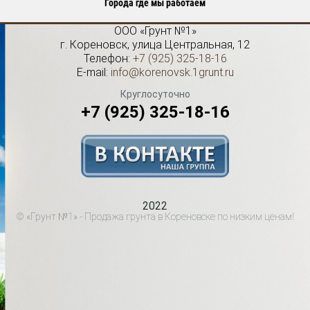
Города где мы работаем
ООО «Грунт №1»
г.
Кореновск
,
улица Центральная, 12
Телефон:
+7 (925) 325-18-16
E-mail:
info@korenovsk.1grunt.ru
Круглосуточно
+7 (925) 325-18-16
2022
© «Грунт №1» - Продажа грунта в Кореновске по низким ценам!