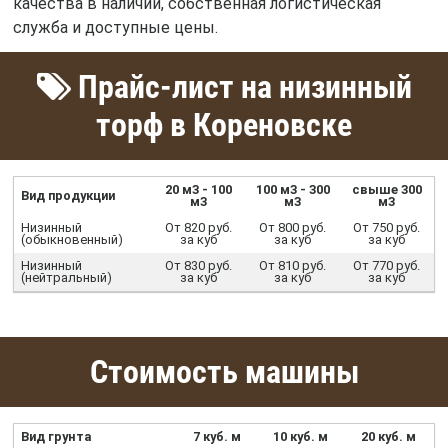
качества в наличии, собственная логистическая
служба и доступные цены.
Прайс-лист на низинный
торф в Кореновске
20 м3 - 100
100 м3 - 300
свыше 300
Вид продукции
м3
м3
м3
Низинный
От 820 руб.
От 800 руб.
От 750 руб.
(обыкновенный)
за куб
за куб
за куб
Низинный
От 830 руб.
От 810 руб.
От 770 руб.
(нейтральный)
за куб
за куб
за куб
Стоимость машины
Вид грунта
7 куб. м
10 куб. м
20 куб. м