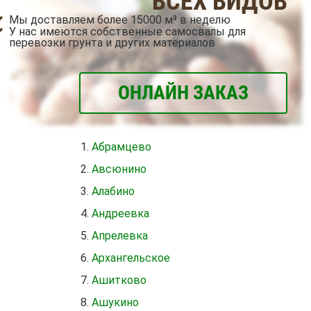
ВСЕХ ВИДОВ
Мы доставляем более 15000 м³ в неделю
У нас имеются собственные самосвалы для
перевозки грунта и других материалов
ОНЛАЙН ЗАКАЗ
Абрамцево
Авсюнино
Алабино
Андреевка
Апрелевка
Архангельское
Ашитково
Ашукино