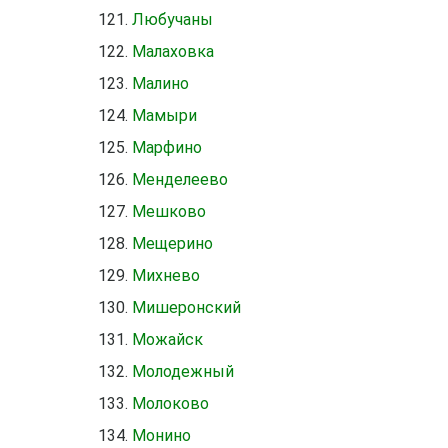
Любучаны
Малаховка
Малино
Мамыри
Марфино
Менделеево
Мешково
Мещерино
Михнево
Мишеронский
Можайск
Молодежный
Молоково
Монино