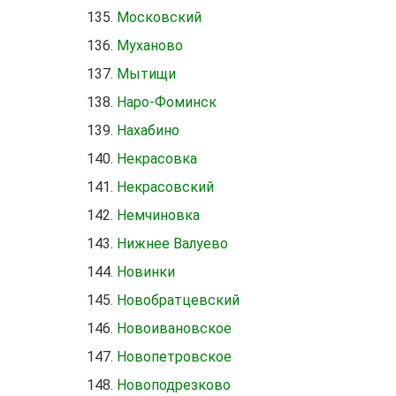
Московский
Муханово
Мытищи
Наро-Фоминск
Нахабино
Некрасовка
Некрасовский
Немчиновка
Нижнее Валуево
Новинки
Новобратцевский
Новоивановское
Новопетровское
Новоподрезково