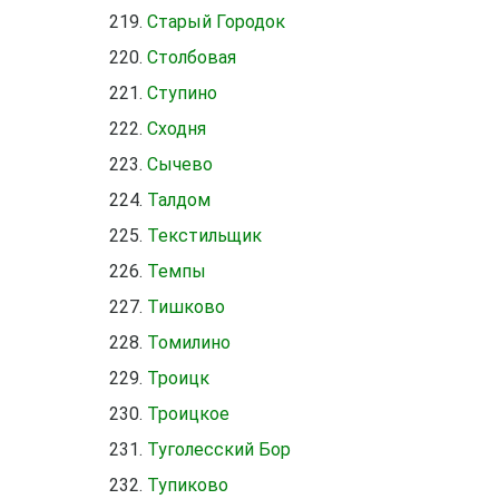
Старый Городок
Столбовая
Ступино
Сходня
Сычево
Талдом
Текстильщик
Темпы
Тишково
Томилино
Троицк
Троицкое
Туголесский Бор
Тупиково