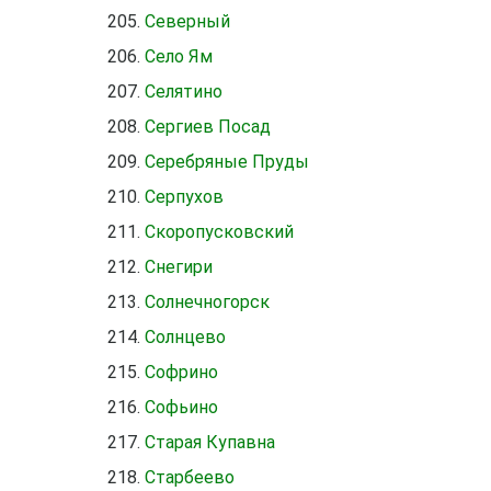
Северный
Село Ям
Селятино
Сергиев Посад
Серебряные Пруды
Серпухов
Скоропусковский
Снегири
Солнечногорск
Солнцево
Софрино
Софьино
Старая Купавна
Старбеево