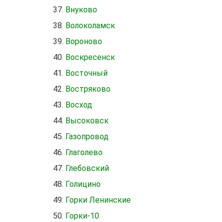
Внуково
Волоколамск
Вороново
Воскресенск
Восточный
Востряково
Восход
Высоковск
Газопровод
Глаголево
Глебовский
Голицино
Горки Ленинские
Горки-10