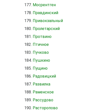
Мосрентген
Правдинский
Привокзальный
Пролетарский
Протвино
Птичное
Пучково
Пушкино
Пущино
Радовицкий
Развилка
Раменское
Рассудово
Расторопово